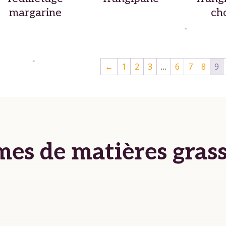
margarine
ch
←
1
2
3
…
6
7
8
9
mes de matières gras