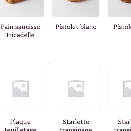
Pain saucisse
Pistolet blanc
Pistol
fricadelle
Plaque
Starlette
Star
feuilletage
frangipane
frang