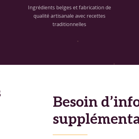
Ingrédients belges et fabrication de
qualité artisanale avec recettes
traditionnelles
s
Besoin d’inf
supplémenta