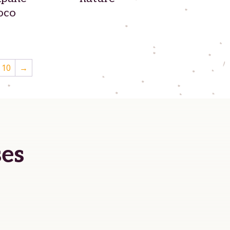
oco
10
→
ses