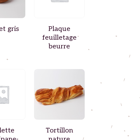
et gris
Plaque
feuilletage
beurre
lette
Tortillon
ipane-
nature