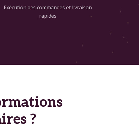
Exécution des commandes et livraison
rapides
ormations
ires ?