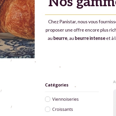
Nos gamme
Chez Panistar, nous vous fournisso
proposer une offre encore plus ric
au
beurre
, au
beurre intense
et à 
A
Catégories
Viennoiseries
Croissants