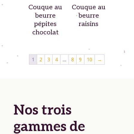
Couque au
Couque au
beurre
beurre
pépites
raisins
chocolat
1
2
3
4
…
8
9
10
→
Nos trois
gammes de