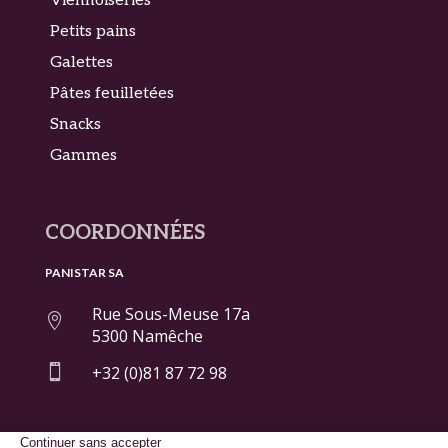
Viennoiseries
Petits pains
Galettes
Pâtes feuilletées
Snacks
Gammes
COORDONNÉES
PANISTAR SA
Rue Sous-Meuse 17a

5300 Namêche

+32 (0)81 87 72 98