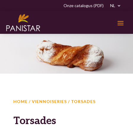
Onze catalogus (PDF)
NL
HOME
/
VIENNOISERIES
/ TORSADES
Torsades