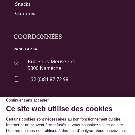
Snacks
Gammes
COORDONNÉES
PANISTAR SA
Rue Sous-Meuse 17a

5300 Namêche

+32 (0)81 87 72 98