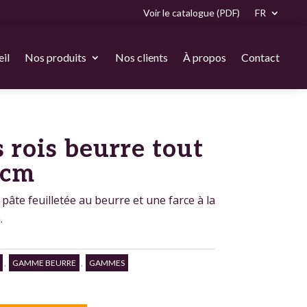
Voir le catalogue (PDF)
FR
il
Nos produits
Nos clients
À propos
Contact
 rois beurre tout
 cm
 pâte feuilletée au beurre et une farce à la
.
,
GAMME BEURRE
,
GAMMES