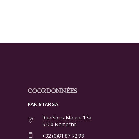
COORDONNÉES
PANISTAR SA
Rue Sous-Meuse 17a

5300 Namêche

+32 (0)81 87 72 98