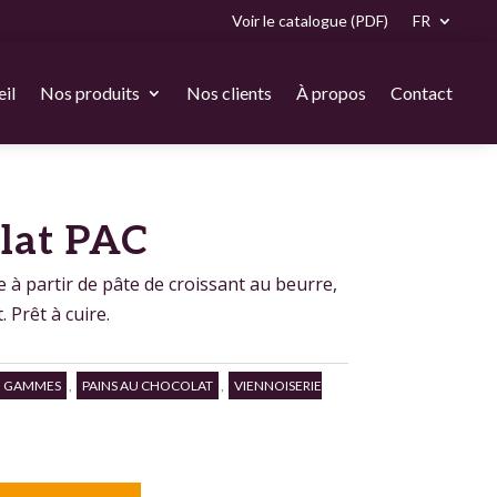
Voir le catalogue (PDF)
FR
il
Nos produits
Nos clients
À propos
Contact
lat PAC
 à partir de pâte de croissant au beurre,
 Prêt à cuire.
GAMMES
,
PAINS AU CHOCOLAT
,
VIENNOISERIE