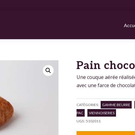
Accue
Pain choco
Une couque aérée réalisée
avec une farce de chocolat.
CATÉGORIES :
GAMME BEURRE
,
PAC
,
VIENNOISERIES
UGS :
5102011