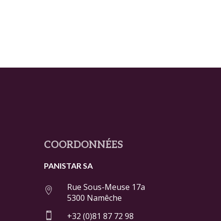
COORDONNÉES
PANISTAR SA
Rue Sous-Meuse 17a

5300 Namêche

+32 (0)81 87 72 98