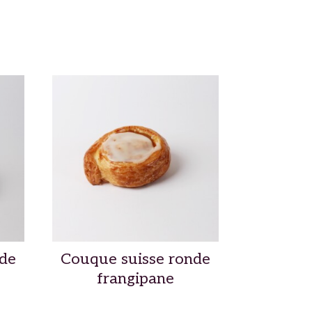
nde
Couque suisse ronde
frangipane