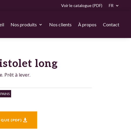
Voir le catalogue (PDF)
FR
il
Nos produits
Nos clients
À propos
Contact
istolet long
. Prêt à lever.
 PAINS
IQUE (PDF)
