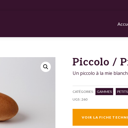
Accue
Piccolo / P
Un piccolo à la mie blanche
CATÉGORIES :
GAMMES
,
PETITS
UGS :
260
VOIR LA FICHE TECHN