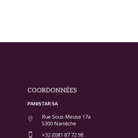
COORDONNÉES
PANISTAR SA
Rue Sous-Meuse 17a

5300 Namêche

+32 (0)81 87 72 98