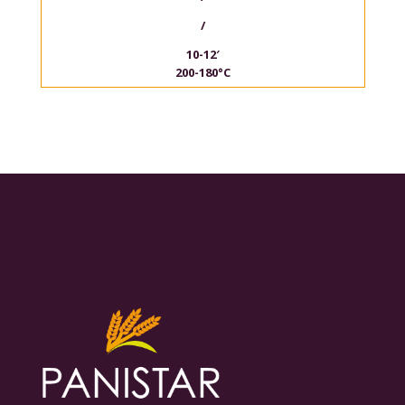
/
10-12′
200-180°C