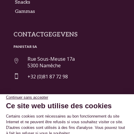
Snacks
Gammas
CONTACTGEGEVENS
PANISTAR SA
Rue Sous-Meuse 17a

5300 Namêche

+32 (0)81 87 72 98