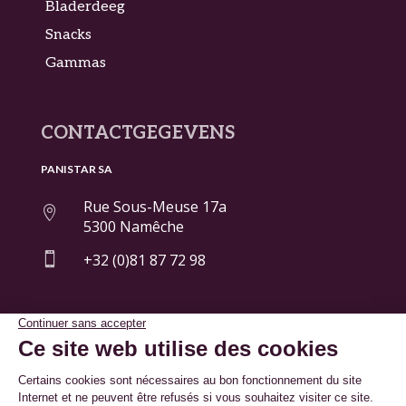
Bladerdeeg
Snacks
Gammas
CONTACTGEGEVENS
PANISTAR SA
Rue Sous-Meuse 17a

5300 Namêche

+32 (0)81 87 72 98