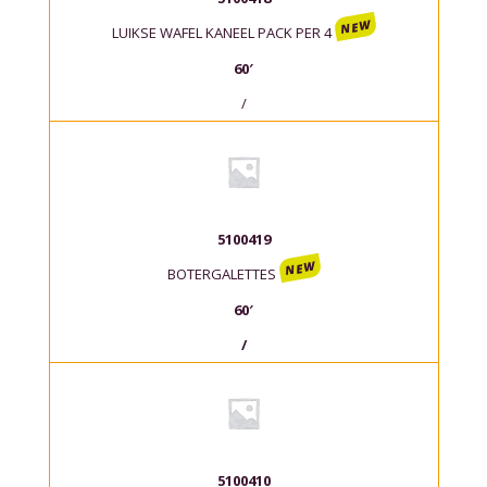
NEW
LUIKSE WAFEL KANEEL PACK PER 4
60′
/
5100419
NEW
BOTERGALETTES
60′
/
5100410