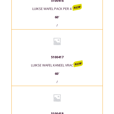
5100416
NEW
LUIKSE WAFEL
PACK PER 4
60′
/
5100417
NEW
LUIKSE WAFEL KANEEL VRAC
60′
/
5100418