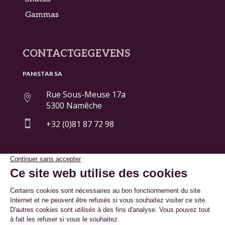
Gammas
CONTACTGEGEVENS
PANISTAR SA
Rue Sous-Meuse 17a

5300 Namêche

+32 (0)81 87 72 98