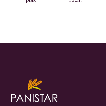
plak
12cm