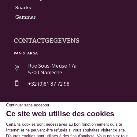
Snacks
Gammas
CONTACTGEGEVENS
PANISTAR SA
Rue Sous-Meuse 17a

5300 Namêche

+32 (0)81 87 72 98