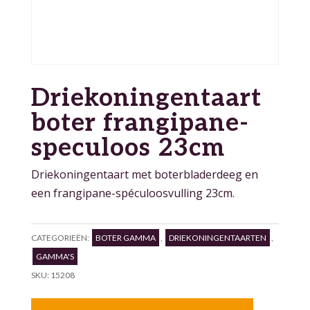
Driekoningentaart
boter frangipane-
speculoos 23cm
Driekoningentaart met boterbladerdeeg en
een frangipane-spéculoosvulling 23cm.
CATEGORIEËN:
BOTER GAMMA
,
DRIEKONINGENTAARTEN
,
GAMMA'S
SKU:
15208