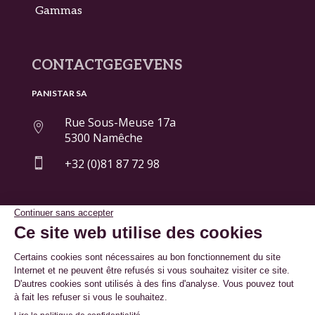
Gammas
CONTACTGEGEVENS
PANISTAR SA
Rue Sous-Meuse 17a

5300 Namêche

+32 (0)81 87 72 98
© By
Poush