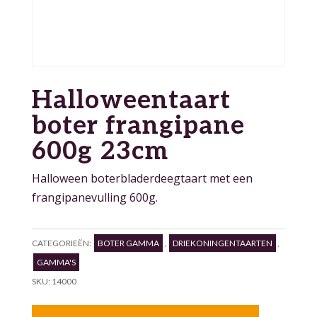
Halloweentaart
boter frangipane
600g 23cm
Halloween boterbladerdeegtaart met een
frangipanevulling 600g.
CATEGORIEËN:
BOTER GAMMA
,
DRIEKONINGENTAARTEN
,
GAMMA'S
SKU:
14000