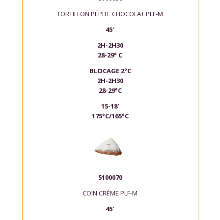
TORTILLON PÉPITE CHOCOLAT PLF-M
45′
2H-2H30
28-29° C
BLOCAGE 2°C
2H-2H30
28-29°C
15-18′
175°C/165°C
5100070
COIN CRÉME PLF-M
45′