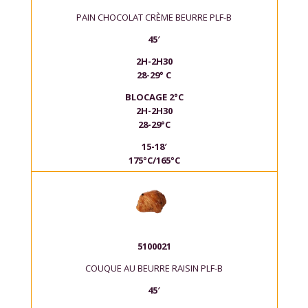
PAIN CHOCOLAT CRÈME BEURRE PLF-B
45′
2H-2H30
28-29° C
BLOCAGE 2°C
2H-2H30
28-29°C
15-18′
175°C/165°C
5100021
COUQUE AU BEURRE RAISIN PLF-B
45′