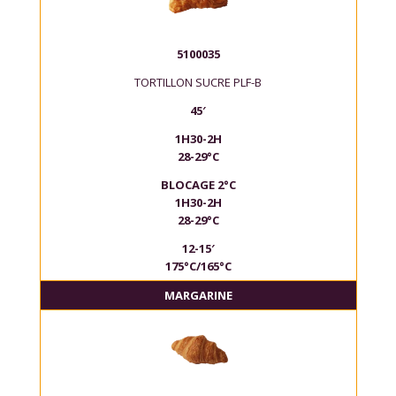
5100035
TORTILLON SUCRE PLF-B
45′
1H30-2H
28-29°C
BLOCAGE 2°C
1H30-2H
28-29°C
12-15′
175°C/165°C
MARGARINE