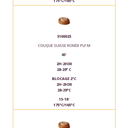
175°C/165°C
5100025
COUQUE SUISSE RONDE PLF-M
45′
2H-2H30
28-29° C
BLOCAGE 2°C
2H-2H30
28-29°C
15-18′
175°C/165°C