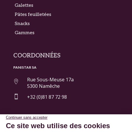
Galettes
Pâtes feuilletées
Snacks
Gammes
COORDONNÉES
PANISTAR SA
Rue Sous-Meuse 17a

5300 Namêche

+32 (0)81 87 72 98