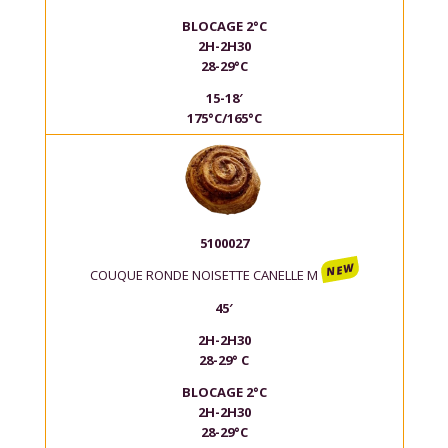
BLOCAGE 2°C
2H-2H30
28-29°C
15-18′
175°C/165°C
5100027
NEW
COUQUE RONDE NOISETTE CANELLE M
45′
2H-2H30
28-29° C
BLOCAGE 2°C
2H-2H30
28-29°C