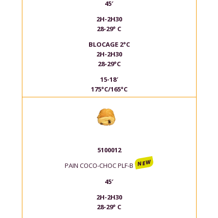
45′
2H-2H30
28-29° C
BLOCAGE 2°C
2H-2H30
28-29°C
15-18′
175°C/165°C
5100012
NEW
PAIN COCO-CHOC PLF-B
45′
2H-2H30
28-29° C