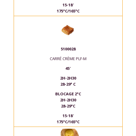
15-18′
175°C/165°C
5100028
CARRÉ CRÈME PLF-M
45′
2H-2H30
28-29° C
BLOCAGE 2°C
2H-2H30
28-29°C
15-18′
175°C/165°C