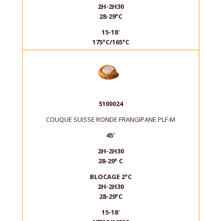
2H-2H30
28-29°C
15-18′
175°C/165°C
5100024
COUQUE SUISSE RONDE FRANGIPANE PLF-M
45′
2H-2H30
28-29° C
BLOCAGE 2°C
2H-2H30
28-29°C
15-18′