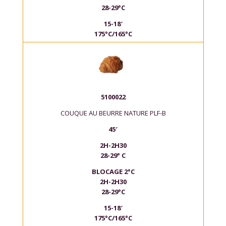
28-29°C
15-18′
175°C/165°C
5100022
COUQUE AU BEURRE NATURE PLF-B
45′
2H-2H30
28-29° C
BLOCAGE 2°C
2H-2H30
28-29°C
15-18′
175°C/165°C