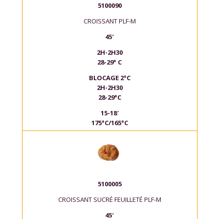
5100090
CROISSANT PLF-M
45′
2H-2H30
28-29° C
BLOCAGE 2°C
2H-2H30
28-29°C
15-18′
175°C/165°C
5100005
CROISSANT SUCRÉ FEUILLETÉ PLF-M
45′