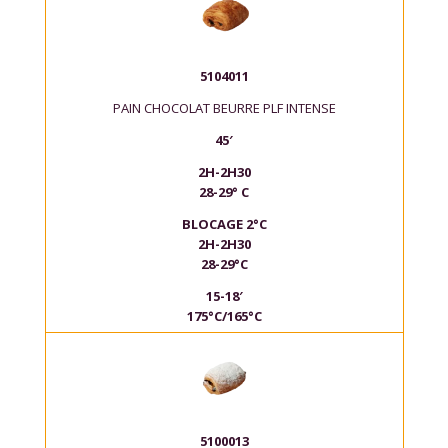
5104011
PAIN CHOCOLAT BEURRE PLF INTENSE
45′
2H-2H30
28-29° C
BLOCAGE 2°C
2H-2H30
28-29°C
15-18′
175°C/165°C
5100013