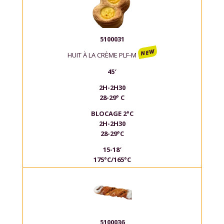
5100031
NEW
HUIT À LA CRÈME PLF-M
45′
2H-2H30
28-29° C
BLOCAGE 2°C
2H-2H30
28-29°C
15-18′
175°C/165°C
5100036